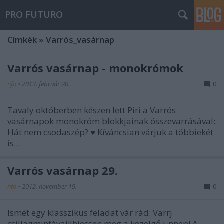
PRO FUTURO
Címkék
»
Varrós_vasárnap
Varrós vasárnap - monokrómok
nfo
•
2013. február 20.
0
Tavaly októberben készen lett Piri a Varrós
vasárnapok monokróm blokkjainak összevarrásával:
Hát nem csodaszép? ♥ Kíváncsian várjuk a többiekét
is...
Varrós vasárnap 29.
nfo
•
2012. november 19.
0
Ismét egy klasszikus feladat vár rád: Varrj
csillagmintával!Ihlessen meg a közelgő ünnep! A