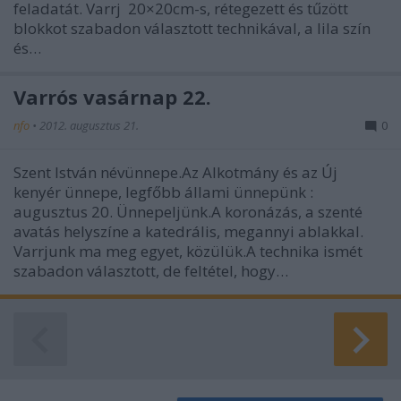
feladatát. Varrj 20×20cm-s, rétegezett és tűzött
blokkot szabadon választott technikával, a lila szín
és…
Varrós vasárnap 22.
nfo
•
2012. augusztus 21.
0
Szent István névünnepe.Az Alkotmány és az Új
kenyér ünnepe, legfőbb állami ünnepünk :
augusztus 20. Ünnepeljünk.A koronázás, a szenté
avatás helyszíne a katedrális, megannyi ablakkal.
Varrjunk ma meg egyet, közülük.A technika ismét
szabadon választott, de feltétel, hogy…