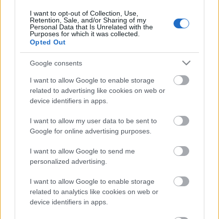
nfo
•
2012. szeptember 17.
0
I want to opt-out of Collection, Use,
Retention, Sale, and/or Sharing of my
Personal Data that Is Unrelated with the
Purposes for which it was collected.
"Napraforgó mezőn jártam hajnalban, a mély
Opted Out
álomból ébredező virágok a fejüket a fényhez
emelték. És mialatt bizakodva követték a napot,
Google consents
amely megérleli a magjaikat, a mező élettel telt
meg." Varrj napraforgót!A megjelenítés lehet síkban,
I want to allow Google to enable storage
térben, időben, lehet élethű,…
related to advertising like cookies on web or
device identifiers in apps.
I want to allow my user data to be sent to
Varrós vasárnap 25.
Google for online advertising purposes.
nfo
•
2012. szeptember 10.
0
I want to allow Google to send me
personalized advertising.
Az idei év slágere, kétségen kívül, a bagoly. A bagoly-
mániának semmi sem szab határt, nincs olyan
I want to allow Google to enable storage
kiegészítő vagy ruhadarab, ahol ne jelent volna meg
related to analytics like cookies on web or
ez az éjszakai állat.Mai játékunkkal csatlakozunk a
device identifiers in apps.
trendhez, varrjatok baglyot! Síkban, térben,