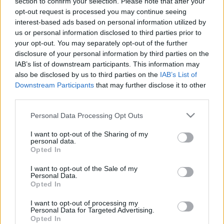
section to confirm your selection. Please note that after your
opt-out request is processed you may continue seeing
A Magyar Foltvarró Céh játéka: Bekuckósodva
interest-based ads based on personal information utilized by
élvezni a lemenő napot, nincs is annál jobb.Olvasni
us or personal information disclosed to third parties prior to
egy könyvet, teát kortyolgatva...De mi varrni
your opt-out. You may separately opt-out of the further
szerünk!Ma varrjunk könyvborítót, féltve őrzött
disclosure of your personal information by third parties on the
kölcsön könyveinknek :) vagy sütis könyvünknek,
IAB’s list of downstream participants. This information may
mesekönyvnek, foltos…
also be disclosed by us to third parties on the
IAB’s List of
Downstream Participants
that may further disclose it to other
Varrós vasárnap 26.
third parties.
nfo
•
2012. szeptember 25.
0
Please note that this website/app uses one or more Google
Personal Data Processing Opt Outs
services and may gather and store information including but
not limited to your visit or usage behaviour. You may click to
I want to opt-out of the Sharing of my
Egyszerű és nagyszerű, mondhatjuk a yo-yo-ra. A
personal data.
grant or deny consent to Google and its third-party tags to
mindig megújuló, önmagában, vagy sokaságban. Az
Opted In
use your data for below specified purposes in below Google
örök kedvenc! Varrj "valami-yo-yo-sat"!Yo-yo, fenn és
consent section.
I want to opt-out of the Sale of my
yo-yo lenn, mindegy hogyan és hol, csak készüljön
Personal Data.
MA! Kedvcsinálónak: Amy Butler ágytakarója,
Opted In
aminek a leírását a képre…
I want to opt-out of processing my
Personal Data for Targeted Advertising.
Varrós vasárnap 26.
Opted In