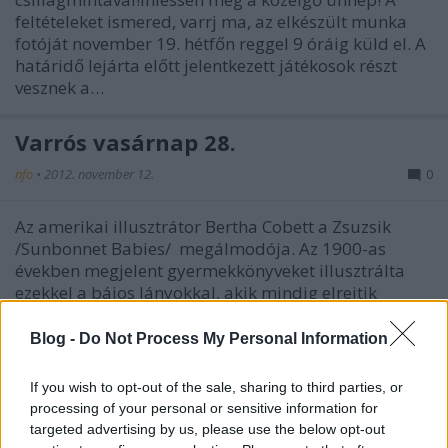
feltételeket ismered, varrj ma, az elkészült munka
fotóját november 19. hétfőn reggel 9 óráig küld el. A
határidő lejárta előtt jelentkezett játékosok részt
vesznek a…
Varrós vasárnap 28.
nfo
•
2012. november 12.
0
Az amerikai illusztrátor Bertha Cobett a Zsuzsik
/Sunbonnet Babies/ megálmodója. Az 1900-as
években megjelent gyermekkönyveket illusztrálta
ezekkel a bájos lányokkal, akik mindig elrejtik
arcukat egy nagy kalap mögé.Kilépve a könyvekből,
rákerültek a porcelán tányérokra,…
Blog -
Do Not Process My Personal Information
Varrós vasárnap 27.
If you wish to opt-out of the sale, sharing to third parties, or
processing of your personal or sensitive information for
nfo
•
2012. október 07.
0
targeted advertising by us, please use the below opt-out