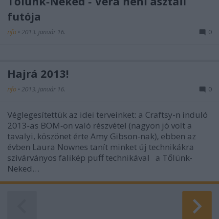
Tőlünk-Neked - Vera néni asztali
futója
nfo
•
2013. január 16.
0
Hajrá 2013!
nfo
•
2013. január 16.
0
Véglegesítettük az idei terveinket: a Craftsy-n induló
2013-as BOM-on való részvétel (nagyon jó volt a
tavalyi, köszönet érte Amy Gibson-nak), ebben az
évben Laura Nownes tanít minket új technikákra
szivárványos falikép puff technikával a Tőlünk-
Neked…