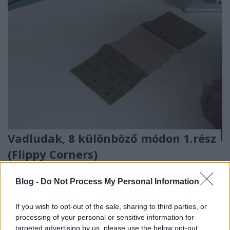
Vadludak, 8 különböző módon 1.rész
(Flippy Corners)
nfo
•
2013. szeptember 24.
0
Blog -
Do Not Process My Personal Information
A "Tökéletes illesztés" című munkánknál az első
If you wish to opt-out of the sale, sharing to third parties, or
feladat a vadludak elkészítése volt. Szeretném
processing of your personal or sensitive information for
bemutatni Nektek hogyan lehet 8 különböző
targeted advertising by us, please use the below opt-out