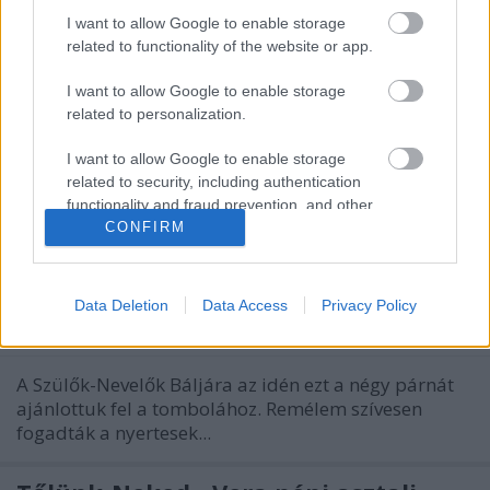
Februári ez+az
I want to allow Google to enable storage
related to functionality of the website or app.
nfo
•
2013. február 07.
0
I want to allow Google to enable storage
Vera néni elkészült Amy Gibson BOM-jával,
related to personalization.
gyönyörű lett: Ágnes csillagos blokkja: Folytatjuk a
Tőlünk-Neked sorozatot, most Ilonka néninek készül
I want to allow Google to enable storage
a Solstice Stars sorozat: A múltkori alkalommal
related to security, including authentication
szétosztott UFO-k közül Piri bekeretezte a
functionality and fraud prevention, and other
user protection.
CONFIRM
Csillagvarázslós zöld…
Tombolatárgy felajánlásaink
Data Deletion
Data Access
Privacy Policy
nfo
•
2013. január 24.
0
A Szülők-Nevelők Báljára az idén ezt a négy párnát
ajánlottuk fel a tombolához. Remélem szívesen
fogadták a nyertesek...