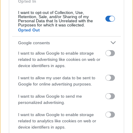
Opted In
nfo
•
2013. február 09.
0
I want to opt-out of Collection, Use,
PJulcsi indított egy BOM-ot. Ezt írja róla:
Retention, Sale, and/or Sharing of my
Personal Data that Is Unrelated with the
"Mindenekelőtt szeretném leszögezni, hogy ez nem
Purposes for which it was collected.
egy játék, nincsenek feltételek, nincs határidő, nem
Opted Out
kell jelentkezni sem, hisz a dolog nem titkos. Sőt!:) Ha
itt vagy és velünk (velem és a "tanítványaimmal")
Google consents
varrsz, akkor…
I want to allow Google to enable storage
related to advertising like cookies on web or
Virágcsokor
device identifiers in apps.
nfo
•
2013. február 07.
0
I want to allow my user data to be sent to
Google for online advertising purposes.
Találtam egy nagyon érdekes technikával készült
I want to allow Google to send me
képet (bőszen keresem hozzá a pontos leírást, bár a
personalized advertising.
képek magukért beszélnek). Érdemes lenne
kipróbálni... Itt találtok róla fázisfotókat:
I want to allow Google to enable storage
http://www.flickriver.com/groups/1137748@N24/pool/
related to analytics like cookies on web or
device identifiers in apps.