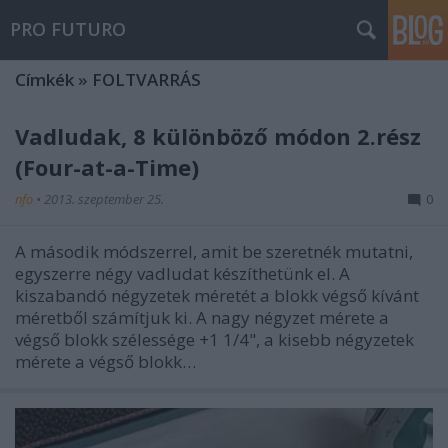
PRO FUTURO
Címkék
»
FOLTVARRÁS
Vadludak, 8 különböző módon 2.rész
(Four-at-a-Time)
nfo
•
2013. szeptember 25.
0
A második módszerrel, amit be szeretnék mutatni,
egyszerre négy vadludat készíthetünk el. A
kiszabandó négyzetek méretét a blokk végső kívánt
méretből számítjuk ki. A nagy négyzet mérete a
végső blokk szélessége +1 1/4", a kisebb négyzetek
mérete a végső blokk…