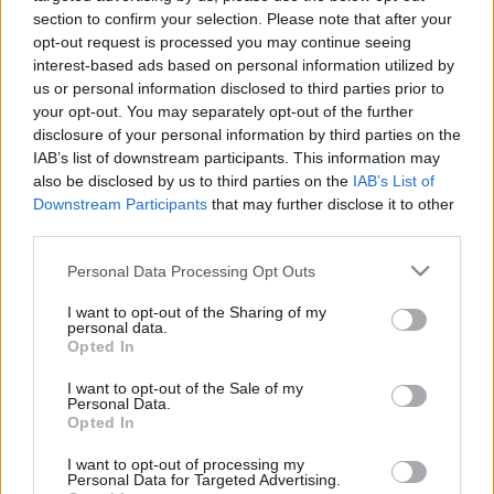
módszerrel elkészíteni ezt a nagyon népszerű
section to confirm your selection. Please note that after your
blokkot. Flippy Corners Először azt a metódust
opt-out request is processed you may continue seeing
mutatom, amit a faliképnél is használtunk…
interest-based ads based on personal information utilized by
us or personal information disclosed to third parties prior to
Varrtunk a szabadban! Idén is!
your opt-out. You may separately opt-out of the further
disclosure of your personal information by third parties on the
nfo
•
2013. június 15.
0
IAB’s list of downstream participants. This information may
also be disclosed by us to third parties on the
IAB’s List of
Downstream Participants
that may further disclose it to other
third parties.
Varrós vasárnap - monokrómok
Please note that this website/app uses one or more Google
Personal Data Processing Opt Outs
nfo
•
2013. február 20.
0
services and may gather and store information including but
not limited to your visit or usage behaviour. You may click to
I want to opt-out of the Sharing of my
personal data.
Tavaly októberben készen lett Piri a Varrós
grant or deny consent to Google and its third-party tags to
Opted In
vasárnapok monokróm blokkjainak összevarrásával:
use your data for below specified purposes in below Google
Hát nem csodaszép? ♥ Kíváncsian várjuk a többiekét
consent section.
I want to opt-out of the Sale of my
is...
Personal Data.
Opted In
Gyertek PJulcsihoz! :-)
I want to opt-out of processing my
Personal Data for Targeted Advertising.