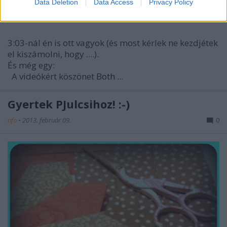
Data Deletion
Data Access
Privacy Policy
3:03-nál én is ott vagyok (és most kérlek ne kezdjétek
el kiszámolni, hogy ....).
És még egy:
A videókért köszönet
Both ...
Gyertek PJulcsihoz! :-)
nfo
•
2013. február 09.
0