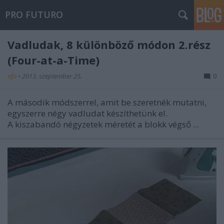
PRO FUTURO
Vadludak, 8 különböző módon 2.rész
(Four-at-a-Time)
nfo
•
2013. szeptember 25.
0
A második módszerrel, amit be szeretnék mutatni,
egyszerre négy vadludat készíthetünk el.
A kiszabandó négyzetek méretét a blokk végső ...