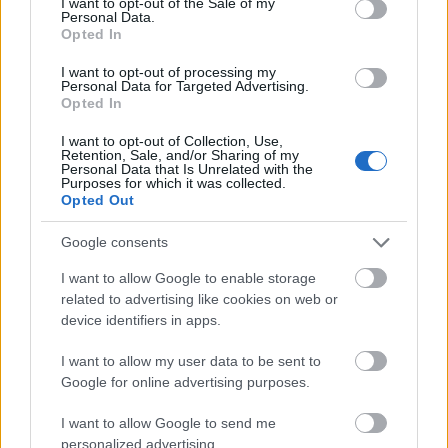
I want to opt-out of the Sale of my
nfo
•
2013. április 04.
0
Personal Data.
Opted In
I want to opt-out of processing my
Personal Data for Targeted Advertising.
Opted In
Teszt: Igazi foltvarró vagy-e?
I want to opt-out of Collection, Use,
nfo
•
2013. április 01.
0
Retention, Sale, and/or Sharing of my
Personal Data that Is Unrelated with the
Purposes for which it was collected.
1, kérdés: Több anyag van a lakásodban, mint
Opted Out
élelmiszer.
IGAZ 1 pont HAMIS 0 pont
Google consents
2, kérdés: A vasalódeszkád ...
I want to allow Google to enable storage
related to advertising like cookies on web or
Varrós vasárnap - monokrómok
device identifiers in apps.
nfo
•
2013. február 20.
0
I want to allow my user data to be sent to
Google for online advertising purposes.
Tavaly októberben készen lett Piri a Varrós
vasárnapok monokróm blokkjainak összevarrásával:
I want to allow Google to send me
Hát nem csodaszép?
♥
personalized advertising.