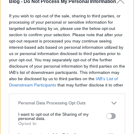
Az első találkozón, a hosszúra nyúlt nyári szünet
Blog -
Do Not Process My Personal Information
miatt, rengeteg dolgot szerettünk volna megosztani
egymással. Kicsit ünnepeltünk, kicsit ...
If you wish to opt-out of the sale, sharing to third parties, or
processing of your personal or sensitive information for
targeted advertising by us, please use the below opt-out
Évadnyitó találkozó
section to confirm your selection. Please note that after your
nfo
•
2013. szeptember 24.
0
opt-out request is processed you may continue seeing
interest-based ads based on personal information utilized by
us or personal information disclosed to third parties prior to
A hosszú nyári szünet után ismét együtt a csapat:
your opt-out. You may separately opt-out of the further
disclosure of your personal information by third parties on the
Varrtunk a szabadban! Idén is!
IAB’s list of downstream participants. This information may
also be disclosed by us to third parties on the
IAB’s List of
nfo
•
2013. június 15.
0
Downstream Participants
that may further disclose it to other
third parties.
Please note that this website/app uses one or more Google
Personal Data Processing Opt Outs
services and may gather and store information including but
not limited to your visit or usage behaviour. You may click to
I want to opt-out of the Sharing of my
personal data.
grant or deny consent to Google and its third-party tags to
Opted In
Március, képekben
use your data for below specified purposes in below Google
consent section.