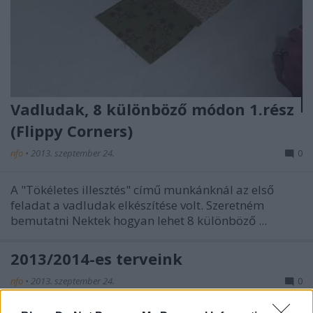
Vadludak, 8 különböző módon 1.rész
(Flippy Corners)
nfo
•
2013. szeptember 24.
0
A "Tökéletes illesztés" című munkánknál az első
feladat a vadludak elkészítése volt. Szeretném
bemutatni Nektek hogyan lehet 8 különböző ...
2013/2014-es terveink
nfo
•
2013. szeptember 24.
0