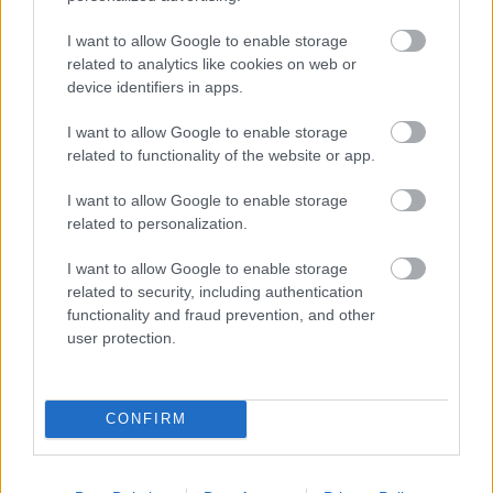
Kíváncsian várjuk ...
I want to allow Google to enable storage
related to analytics like cookies on web or
device identifiers in apps.
I want to allow Google to enable storage
related to functionality of the website or app.
I want to allow Google to enable storage
related to personalization.
I want to allow Google to enable storage
related to security, including authentication
functionality and fraud prevention, and other
user protection.
Egy kis lokálpatriotizmus (de szép
CONFIRM
szó ez!)
nfo
•
2013. február 20.
0