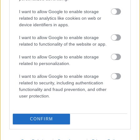
Kíváncsian várjuk ...
I want to allow Google to enable storage
related to analytics like cookies on web or
device identifiers in apps.
I want to allow Google to enable storage
related to functionality of the website or app.
I want to allow Google to enable storage
related to personalization.
I want to allow Google to enable storage
related to security, including authentication
functionality and fraud prevention, and other
user protection.
Egy kis lokálpatriotizmus (de szép
CONFIRM
szó ez!)
nfo
•
2013. február 20.
0