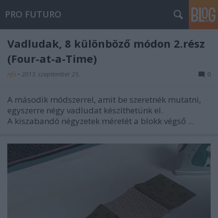
PRO FUTURO
Vadludak, 8 különböző módon 2.rész
(Four-at-a-Time)
nfo
•
2013. szeptember 25.
0
A második módszerrel, amit be szeretnék mutatni,
egyszerre négy vadludat készíthetünk el.
A kiszabandó négyzetek méretét a blokk végső ...