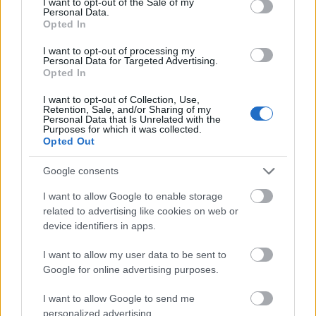
I want to opt-out of the Sale of my
nfo
•
2013. április 04.
0
Personal Data.
Opted In
I want to opt-out of processing my
Personal Data for Targeted Advertising.
Opted In
Teszt: Igazi foltvarró vagy-e?
I want to opt-out of Collection, Use,
nfo
•
2013. április 01.
0
Retention, Sale, and/or Sharing of my
Personal Data that Is Unrelated with the
Purposes for which it was collected.
1, kérdés: Több anyag van a lakásodban, mint
Opted Out
élelmiszer.
IGAZ 1 pont HAMIS 0 pont
Google consents
2, kérdés: A vasalódeszkád ...
I want to allow Google to enable storage
related to advertising like cookies on web or
Varrós vasárnap - monokrómok
device identifiers in apps.
nfo
•
2013. február 20.
0
I want to allow my user data to be sent to
Google for online advertising purposes.
Tavaly októberben készen lett Piri a Varrós
vasárnapok monokróm blokkjainak összevarrásával:
I want to allow Google to send me
Hát nem csodaszép?
♥
personalized advertising.