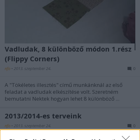
Vadludak, 8 különböző módon 1.rész
(Flippy Corners)
nfo
•
2013. szeptember 24.
0
A "Tökéletes illesztés" című munkánknál az első
feladat a vadludak elkészítése volt. Szeretném
bemutatni Nektek hogyan lehet 8 különböző ...
2013/2014-es terveink
nfo
•
2013. szeptember 24.
0