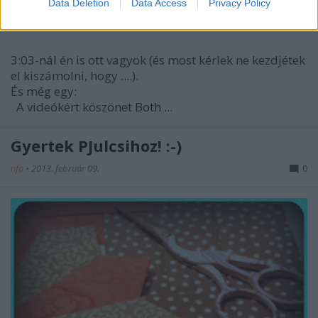
Data Deletion
Data Access
Privacy Policy
3:03-nál én is ott vagyok (és most kérlek ne kezdjétek
el kiszámolni, hogy ....).
És még egy:
A videókért köszönet
Both ...
Gyertek PJulcsihoz! :-)
nfo
•
2013. február 09.
0