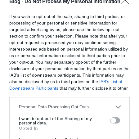
Az első találkozón, a hosszúra nyúlt nyári szünet
Blog -
Do Not Process My Personal Information
miatt, rengeteg dolgot szerettünk volna megosztani
egymással. Kicsit ünnepeltünk, kicsit ...
If you wish to opt-out of the sale, sharing to third parties, or
processing of your personal or sensitive information for
targeted advertising by us, please use the below opt-out
Évadnyitó találkozó
section to confirm your selection. Please note that after your
nfo
•
2013. szeptember 24.
0
opt-out request is processed you may continue seeing
interest-based ads based on personal information utilized by
us or personal information disclosed to third parties prior to
A hosszú nyári szünet után ismét együtt a csapat:
your opt-out. You may separately opt-out of the further
disclosure of your personal information by third parties on the
Varrtunk a szabadban! Idén is!
IAB’s list of downstream participants. This information may
also be disclosed by us to third parties on the
IAB’s List of
nfo
•
2013. június 15.
0
Downstream Participants
that may further disclose it to other
third parties.
Please note that this website/app uses one or more Google
Personal Data Processing Opt Outs
services and may gather and store information including but
not limited to your visit or usage behaviour. You may click to
I want to opt-out of the Sharing of my
personal data.
grant or deny consent to Google and its third-party tags to
Opted In
Március, képekben
use your data for below specified purposes in below Google
consent section.