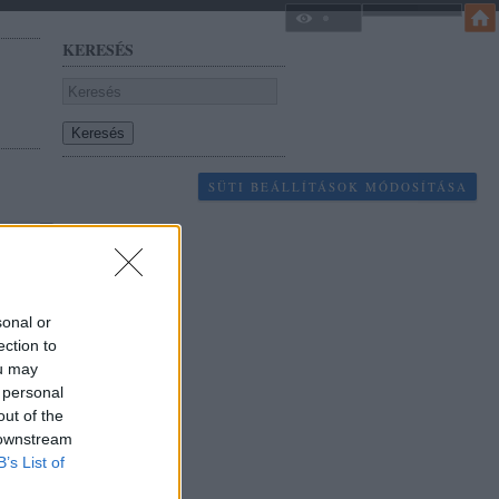
KERESÉS
SÜTI BEÁLLÍTÁSOK MÓDOSÍTÁSA
sonal or
ection to
ou may
 personal
out of the
 downstream
B’s List of