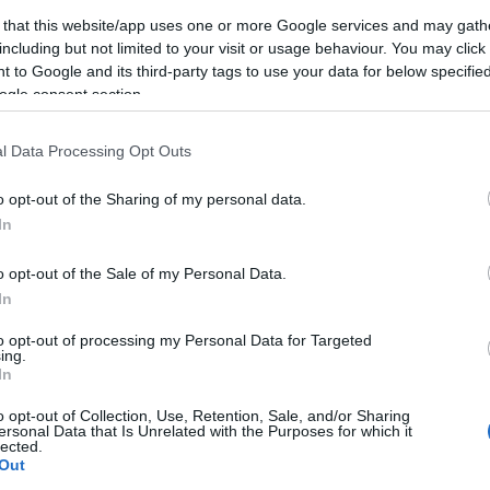
 that this website/app uses one or more Google services and may gath
PJulcsi indított egy BOM-ot. Ezt írja róla:
including but not limited to your visit or usage behaviour. You may click 
t szeretném leszögezni, hogy ez nem egy játék, nincsenek feltételek, nincs határ
 to Google and its third-party tags to use your data for below specifi
ntkezni sem, hisz a dolog nem titkos. Sőt!:) Ha itt vagy és velünk (velem és a
ogle consent section.
mmal") varrsz, akkor annak mi nagyon örülünk. Ha csak egyet varrsz meg a kile
nak is. Ha mindent megvarrod, annak meg még jobban. A lényeg itt az örömvar
mi sem kötelező:)
l Data Processing Opt Outs
r legalább egyszer elmélyedt a foltvarrás világába, ezek a leírások nem monda
én patchwork-mamijaim kezdők, velük a kályhától kell kezdeni. Akarom mondani
o opt-out of the Sharing of my personal data.
In
lső két blokk a kunyhó (Log Cabin) és a bírósági lépcső (Courthouse Steps).
o opt-out of the Sale of my Personal Data.
In
Tetszik
0
to opt-out of processing my Personal Data for Targeted
ing.
In
Ajánlott bejegyzések:
o opt-out of Collection, Use, Retention, Sale, and/or Sharing
ersonal Data that Is Unrelated with the Purposes for which it
lected.
Out