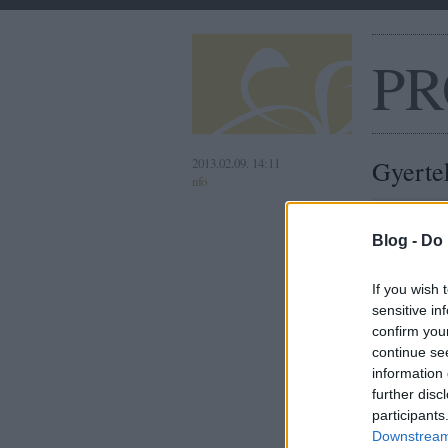
PR
2013.02.09. 14:11
Gyertek
nfo
Címkék:
F
Blog -
Do 
If you wish 
sensitive in
confirm you
continue se
information 
further disc
participants
Downstream 